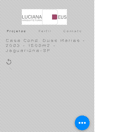
Projetos
Perfil
Contato
Casa Cond. Duas Marias -
2003 - 1500m2 -
Jaguariúna-SP