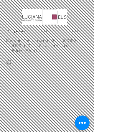
Projetos
Perfil
Contato
Casa Tamboré 3 - 2003
- 805m2 - Alphaville
- São Paulo