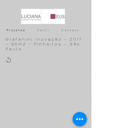
Projetos
Perfil
Contato
Stefanini Inovação - 2017
- 90m2 - Pinheiros - São
Paulo