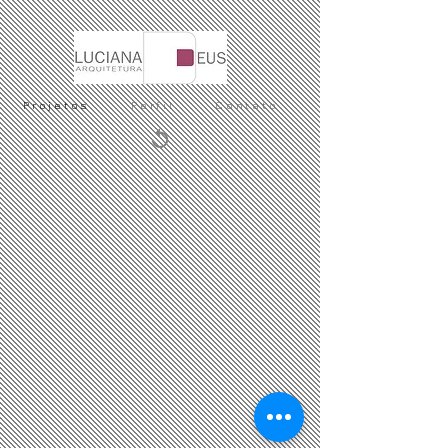
Projetos
Perfil
Contato
Condomínio Sagui I
Casa da Gameleira
Condomínio Sagui II